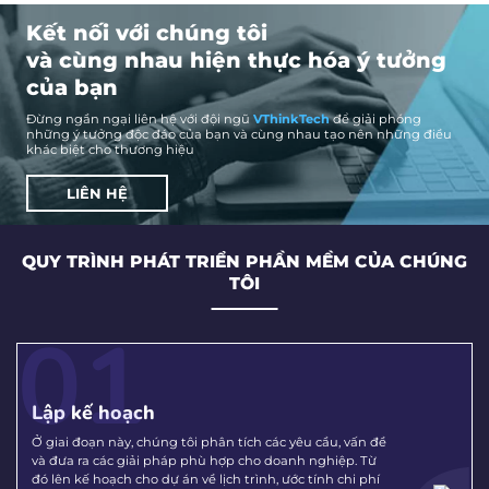
Kết nối với chúng tôi
và cùng nhau hiện thực hóa ý tưởng
của bạn
Đừng ngần ngại liên hệ với đội ngũ
VThinkTech
để giải phóng
những ý tưởng độc đáo của bạn và cùng nhau tạo nên những điều
khác biệt cho thương hiệu
LIÊN HỆ
QUY TRÌNH PHÁT TRIỂN PHẦN MỀM
CỦA CHÚNG
TÔI
01
Lập kế hoạch
Ở giai đoạn này, chúng tôi phân tích các yêu cầu, vấn đề
và đưa ra các giải pháp phù hợp cho doanh nghiệp. Từ
đó lên kế hoạch cho dự án về lịch trình, ước tính chi phí