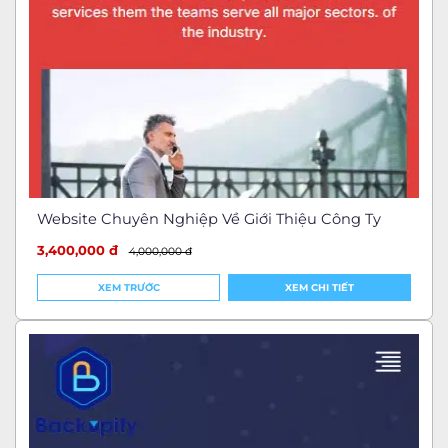
Website Chuyên Nghiệp Về Giới Thiệu Công Ty
3,400,000 đ
4,000,000 đ
XEM TRƯỚC
XEM CHI TIẾT