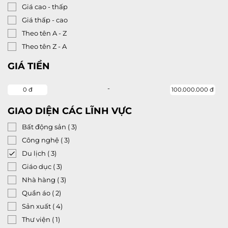
Giá cao - thấp
Giá thấp - cao
Theo tên A - Z
Theo tên Z - A
GIÁ TIỀN
-
0 đ
100.000.000 đ
GIAO DIỆN CÁC LĨNH VỰC
Bất động sản
( 3)
Công nghệ
( 3)
Du lịch
( 3)
Giáo dục
( 3)
Nhà hàng
( 3)
Quần áo
( 2)
Sản xuất
( 4)
Thư viện
( 1)