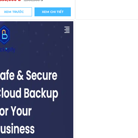
XEM TRƯỚC
XEM CHI TIẾT