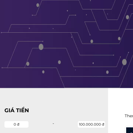
GIÁ TIỀN
The
-
0 đ
100.000.000 đ