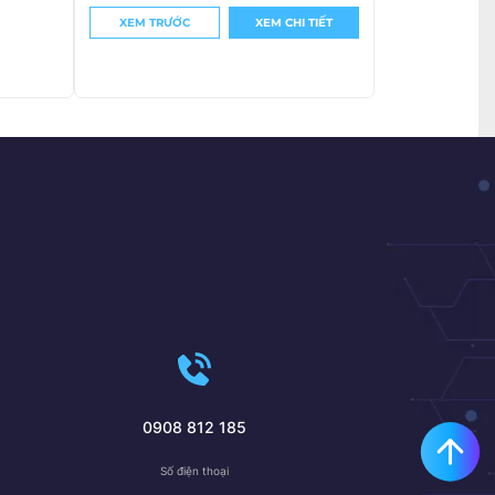
XEM TRƯỚC
XEM CHI TIẾT
0908 812 185
Số điện thoại