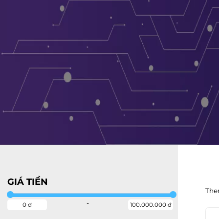
GIÁ TIỀN
The
-
0 đ
100.000.000 đ