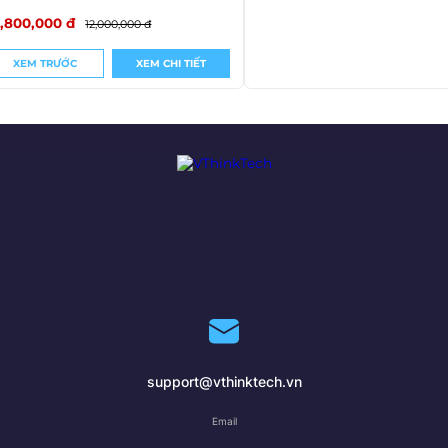
0,800,000 đ
12,000,000 đ
XEM TRƯỚC
XEM CHI TIẾT
support@vthinktech.vn
Email