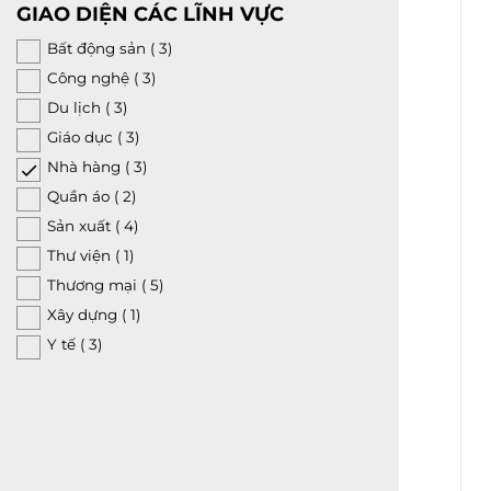
GIAO DIỆN CÁC LĨNH VỰC
Bất động sản
( 3)
Công nghệ
( 3)
Du lịch
( 3)
Giáo dục
( 3)
Nhà hàng
( 3)
Quần áo
( 2)
Sản xuất
( 4)
Thư viện
( 1)
Thương mại
( 5)
Xây dựng
( 1)
Y tế
( 3)
Địa chỉ
854A Nguyễn Xiển, P. Long 
Quận 9, TP. Thủ Đức