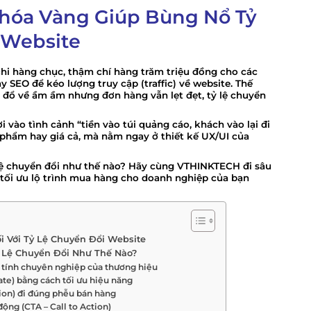
 Khóa Vàng Giúp Bùng Nổ Tỷ
 Website
hi hàng chục, thậm chí hàng trăm triệu đồng cho các
 SEO để kéo lượng truy cập (traffic) về website. Thế
c đổ về ầm ầm nhưng đơn hàng vẫn lẹt đẹt, tỷ lệ chuyển
vào tình cảnh “tiền vào túi quảng cáo, khách vào lại đi
n phẩm hay giá cả, mà nằm ngay ở
thiết kế UX/UI
của
ệ chuyển đổi như thế nào?
Hãy cùng VTHINKTECH đi sâu
p tối ưu lộ trình mua hàng cho doanh nghiệp của bạn
ối Với Tỷ Lệ Chuyển Đổi Website
ỷ Lệ Chuyển Đổi Như Thế Nào?
h tính chuyên nghiệp của thương hiệu
Rate) bằng cách tối ưu hiệu năng
ion) đi đúng phễu bán hàng
động (CTA – Call to Action)