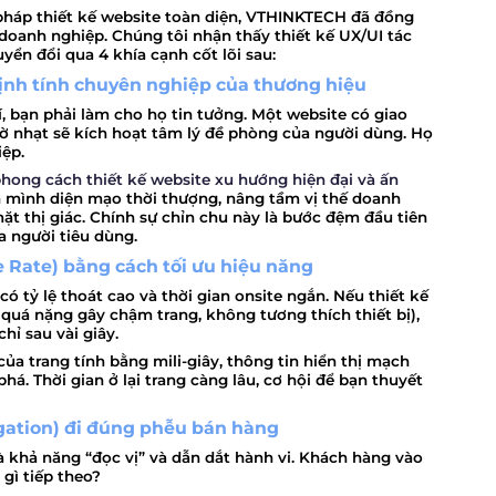
 pháp thiết kế website toàn diện, VTHINKTECH đã đồng
doanh nghiệp. Chúng tôi nhận thấy thiết kế UX/UI tác
yển đổi qua 4 khía cạnh cốt lõi sau:
 định tính chuyên nghiệp của thương hiệu
, bạn phải làm cho họ tin tưởng. Một website có giao
 mờ nhạt sẽ kích hoạt tâm lý đề phòng của người dùng. Họ
iệp.
hong cách thiết kế website xu hướng hiện đại và ấn
 mình diện mạo thời thượng, nâng tầm vị thế doanh
ặt thị giác. Chính sự chỉn chu này là bước đệm đầu tiên
a người tiêu dùng.
ce Rate) bằng cách tối ưu hiệu năng
ó tỷ lệ thoát cao và thời gian onsite ngắn. Nếu thiết kế
 quá nặng gây chậm trang, không tương thích thiết bị),
hỉ sau vài giây.
của trang tính bằng mili-giây, thông tin hiển thị mạch
há. Thời gian ở lại trang càng lâu, cơ hội để bạn thuyết
gation) đi đúng phễu bán hàng
à khả năng “đọc vị” và dẫn dắt hành vi. Khách hàng vào
 gì tiếp theo?