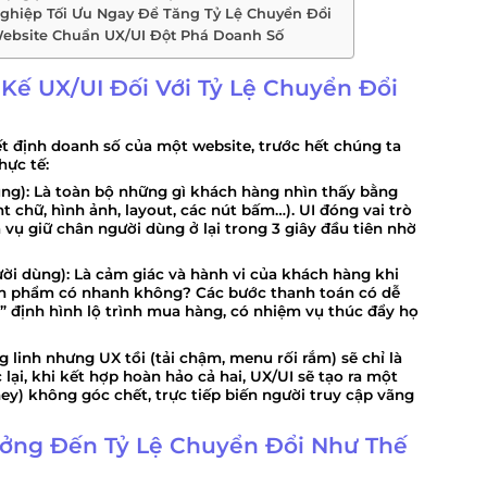
ghiệp Tối Ưu Ngay Để Tăng Tỷ Lệ Chuyển Đổi
Website Chuẩn UX/UI Đột Phá Doanh Số
 Kế UX/UI Đối Với Tỷ Lệ Chuyển Đổi
yết định doanh số của một website, trước hết chúng ta
hực tế:
ng):
Là toàn bộ những gì khách hàng nhìn thấy bằng
t chữ, hình ảnh, layout, các nút bấm…). UI đóng vai trò
m vụ
giữ chân
người dùng ở lại trong 3 giây đầu tiên nhờ
ời dùng):
Là cảm giác và hành vi của khách hàng khi
sản phẩm có nhanh không? Các bước thanh toán có dễ
 định hình lộ trình mua hàng, có nhiệm vụ
thúc đẩy
họ
 linh nhưng UX tồi (tải chậm, menu rối rắm) sẽ chỉ là
 lại, khi kết hợp hoàn hảo cả hai, UX/UI sẽ tạo ra một
y) không góc chết, trực tiếp biến người truy cập vãng
Hưởng Đến Tỷ Lệ Chuyển Đổi Như Thế