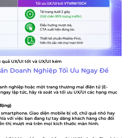
u quả UX/UI tốt và UX/UI kém
Cần Doanh Nghiệp Tối Ưu Ngay Để
nh nghiệp hoặc một trang thương mại điện tử (E-
gay lập tức, hãy rà soát và tối ưu UX/UI các hạng mục
 động)
 smartphone. Giao diện mobile bị vỡ, chữ quá nhỏ hay
ĩa với việc bạn đang tự tay dâng khách hàng cho đối
ển thị mượt mà trên mọi kích thước màn hình.