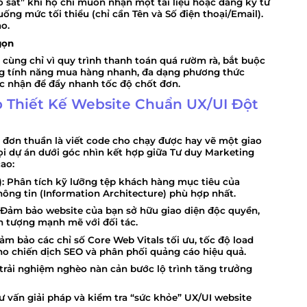
 sát” khi họ chỉ muốn nhận một tài liệu hoặc đăng ký tư
ống mức tối thiểu (chỉ cần Tên và Số điện thoại/Email).
o.
gọn
i cùng chỉ vì quy trình thanh toán quá rườm rà, bắt buộc
ng tính năng mua hàng nhanh, đa dạng phương thức
c nhận để đẩy nhanh tốc độ chốt đơn.
p Thiết Kế Website Chuẩn UX/UI Đột
đơn thuần là viết code cho chạy được hay vẽ một giao
ọi dự án dưới góc nhìn kết hợp giữa
Tư duy Marketing
cao
:
:
Phân tích kỹ lưỡng tệp khách hàng mục tiêu của
ông tin (Information Architecture) phù hợp nhất.
Đảm bảo website của bạn sở hữu giao diện độc quyền,
n tượng mạnh mẽ với đối tác.
m bảo các chỉ số Core Web Vitals tối ưu, tốc độ load
ho chiến dịch SEO và phân phối quảng cáo hiệu quả.
 trải nghiệm nghèo nàn cản bước lộ trình tăng trưởng
 vấn giải pháp và kiểm tra “sức khỏe” UX/UI website