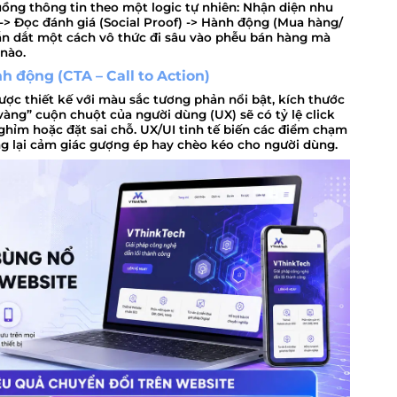
uồng thông tin theo một logic tự nhiên:
Nhận diện nhu
-> Đọc đánh giá (Social Proof) -> Hành động (Mua hàng/
ẫn dắt một cách vô thức đi sâu vào phễu bán hàng mà
 nào.
nh động (CTA – Call to Action)
ược thiết kế với màu sắc tương phản nổi bật, kích thước
vàng” cuộn chuột của người dùng (UX) sẽ có tỷ lệ click
hỉm hoặc đặt sai chỗ. UX/UI tinh tế biến các điểm chạm
g lại cảm giác gượng ép hay chèo kéo cho người dùng.