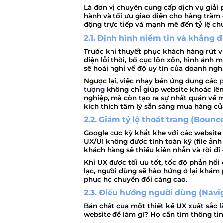
Là đơn vị chuyên cung cấp dịch vụ giải
hành và tối ưu giao diện cho hàng trăm 
động trực tiếp và mạnh mẽ đến tỷ lệ chu
2.1. Định hình niềm tin và khẳng
Trước khi thuyết phục khách hàng rút ví
diện lỗi thời, bố cục lộn xộn, hình ảnh
sẽ hoài nghi về độ uy tín của doanh ngh
Ngược lại, việc nhạy bén ứng dụng các
p
tượng
không chỉ giúp website khoác lên
nghiệp, mà còn tạo ra sự nhất quán về m
kích thích tâm lý sẵn sàng mua hàng củ
2.2. Giảm tỷ lệ thoát trang (Boun
Google cực kỳ khắt khe với các website c
UX/UI không được tính toán kỹ (file ảnh
khách hàng sẽ thiếu kiên nhẫn và rời đi c
Khi UX được tối ưu tốt, tốc độ phản hồi 
lạc, người dùng sẽ hào hứng ở lại khám p
phục họ chuyển đổi càng cao.
2.3. Điều hướng người dùng (Navi
Bản chất của một thiết kế UX xuất sắc l
website để làm gì? Họ cần tìm thông tin