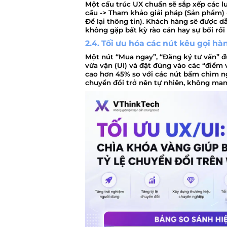
Một cấu trúc UX chuẩn sẽ sắp xếp các l
cầu -> Tham khảo giải pháp (Sản phẩm) 
Để lại thông tin)
. Khách hàng sẽ được d
không gặp bất kỳ rào cản hay sự bối rối
2.4. Tối ưu hóa các nút kêu gọi hà
Một nút “Mua ngay”, “Đăng ký tư vấn” đ
vừa vặn (UI) và đặt đúng vào các “điểm 
cao hơn 45% so với các nút bấm chìm ng
chuyển đổi trở nên tự nhiên, không man