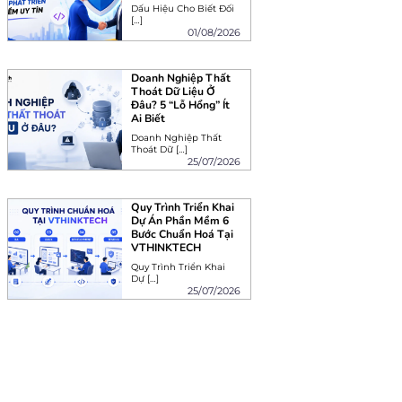
Dấu Hiệu Cho Biết Đối
[…]
01/08/2026
Doanh Nghiệp Thất
Thoát Dữ Liệu Ở
Đâu? 5 “Lỗ Hổng” Ít
Ai Biết
Doanh Nghiệp Thất
Thoát Dữ […]
25/07/2026
Quy Trình Triển Khai
Dự Án Phần Mềm 6
Bước Chuẩn Hoá Tại
VTHINKTECH
Quy Trình Triển Khai
Dự […]
25/07/2026