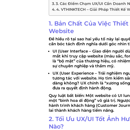
3. Các Điểm Chạm UX/UI Cần Doanh N
4. VTHINKTECH – Giải Pháp Thiết Kế 
1. Bản Chất Của Việc Thiết
Website
Để hiểu rõ tại sao hai yếu tố này lại qu
cần bóc tách định nghĩa dưới góc nhìn t
UI (User Interface – Giao diện người dù
mắt khi truy cập website (màu sắc, fon
là “bộ mặt” của thương hiệu, có nhiệ
sự chuyên nghiệp và thẩm mỹ.
UX (User Experience – Trải nghiệm ngư
tương tác với website. Họ tìm kiếm 
dàng không? UX chính là “xương sống”
đưa ra quyết định hành động.
Quy luật bất biến:
Một website có UI lung
một “bình hoa di động” vô giá trị. Ngược
hành trình khách hàng (Customer Journe
lai thành khách hàng tiềm năng.
2. Tối Ưu UX/UI Tốt Ảnh 
Nào?