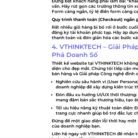
Đừng bắt khách hàng phải làm bài “khảo
vấn. Hãy rút gọn các trường thông tin xu
Form càng ngắn, tỷ lệ điền form càng ca
Quy trình thanh toán (Checkout) ngắn 
Rất nhiều giỏ hàng bị bỏ rơi ở bước cuố
đăng ký tài khoản phức tạp. Hãy áp dụ
thanh toán và đơn giản hóa các bước xá
4. VTHINKTECH – Giải Phá
Phá Doanh Số
Thiết kế website tại
VTHINKTECH
không 
diện cho đẹp mắt. Chúng tôi tiếp cận m
bán hàng
và
Giải pháp Công nghệ đỉnh 
Nghiên cứu sâu hành vi (User Persona)
doanh nghiệp để xây dựng kiến trúc th
Đón đầu xu hướng UI/UX thời thượng:
mang đậm bản sắc thương hiệu, tạo ấ
Tối ưu hiệu năng kỹ thuật toàn diện:
Đả
trang cực nhanh giúp bổ trợ đắc lực c
Đừng để một giao diện lỗi thời hay một
của doanh nghiệp bạn.
Liên hệ ngay với VTHINKTECH để nhận tư