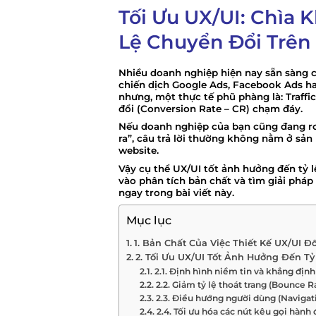
Tối Ưu UX/UI: Chìa
Lệ Chuyển Đổi Trên
Nhiều doanh nghiệp hiện nay sẵn sàng c
chiến dịch Google Ads, Facebook Ads hay
nhưng, một thực tế phũ phàng là: Traffi
đổi (Conversion Rate – CR) chạm đáy.
Nếu doanh nghiệp của bạn cũng đang rơi 
ra”, câu trả lời thường không nằm ở sả
website.
Vậy cụ thể
UX/UI tốt ảnh hưởng đến tỷ l
vào phân tích bản chất và tìm giải phá
ngay trong bài viết này.
Mục lục
1. Bản Chất Của Việc Thiết Kế UX/UI Đ
2. Tối Ưu UX/UI Tốt Ảnh Hưởng Đến T
2.1. Định hình niềm tin và khẳng địn
2.2. Giảm tỷ lệ thoát trang (Bounce 
2.3. Điều hướng người dùng (Navigat
2.4. Tối ưu hóa các nút kêu gọi hành 