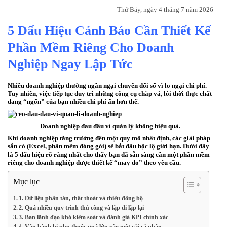
Thứ Bảy, ngày 4 tháng 7 năm 2026
5 Dấu Hiệu Cảnh Báo Cần Thiết Kế
Phần Mềm Riêng Cho Doanh
Nghiệp Ngay Lập Tức
Nhiều doanh nghiệp thường ngần ngại chuyển đổi số vì lo ngại chi phí.
Tuy nhiên, việc tiếp tục duy trì những công cụ chắp vá, lỗi thời thực chất
đang “ngốn” của bạn nhiều chi phí ẩn hơn thế.
Doanh nghiệp đau đầu vì quản lý không hiệu quả.
Khi doanh nghiệp tăng trưởng đến một quy mô nhất định, các giải pháp
sẵn có (Excel, phần mềm đóng gói) sẽ bắt đầu bộc lộ giới hạn. Dưới đây
là 5 dấu hiệu rõ ràng nhất cho thấy bạn đã sẵn sàng cần một
phần mềm
riêng cho doanh nghiệp
được thiết kế “may đo” theo yêu cầu.
Mục lục
1. Dữ liệu phân tán, thất thoát và thiếu đồng bộ
2. Quá nhiều quy trình thủ công và lặp đi lặp lại
3. Ban lãnh đạo khó kiểm soát và đánh giá KPI chính xác