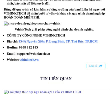
nhất, bảo mật dữ liệu tuyệt đối.
Đừng để quy trình cũ kìm hãm sự tăng trưởng của bạn!
Liên hệ ngay với
VTHINKTECH để nhận buổi tư vấn và khảo sát quy trình doanh nghiệp
HOÀN TOÀN MIỄN PHÍ.
VthinkTech giải pháp công nghệ dành cho doanh nghiệp.
CÔNG TY CÔNG NGHỆ VTHINKTECH
Địa chỉ:
854A Nguyễn Xiển, P. Long Bình, TP. Thủ Đức, TP.HCM
Hotline:
0908 812 185
Email:
support@vthinktech.vn
Website:
vthinktech.vn
Chia sẻ
TIN LIÊN QUAN