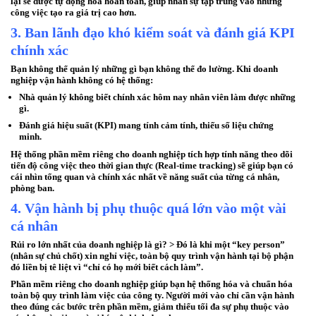
lại sẽ được tự động hóa hoàn toàn, giúp nhân sự tập trung vào những
công việc tạo ra giá trị cao hơn.
3. Ban lãnh đạo khó kiểm soát và đánh giá KPI
chính xác
Bạn không thể quản lý những gì bạn không thể đo lường. Khi doanh
nghiệp vận hành không có hệ thống:
Nhà quản lý không biết chính xác hôm nay nhân viên làm được những
gì.
Đánh giá hiệu suất (KPI) mang tính cảm tính, thiếu số liệu chứng
minh.
Hệ thống
phần mềm riêng cho doanh nghiệp
tích hợp tính năng theo dõi
tiến độ công việc theo thời gian thực (Real-time tracking) sẽ giúp bạn có
cái nhìn tổng quan và chính xác nhất về năng suất của từng cá nhân,
phòng ban.
4. Vận hành bị phụ thuộc quá lớn vào một vài
cá nhân
Rủi ro lớn nhất của doanh nghiệp là gì?
> Đó là khi một “key person”
(nhân sự chủ chốt) xin nghỉ việc, toàn bộ quy trình vận hành tại bộ phận
đó liền bị tê liệt vì “chỉ có họ mới biết cách làm”.
Phần mềm riêng cho doanh nghiệp
giúp bạn hệ thống hóa và chuẩn hóa
toàn bộ quy trình làm việc của công ty. Người mới vào chỉ cần vận hành
theo đúng các bước trên phần mềm, giảm thiểu tối đa sự phụ thuộc vào