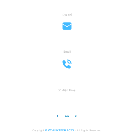
854A Nguyễn Xiển, P. Long Thạnh Mỹ,
Quận 9, TP. Thủ Đức
Địa chỉ
support@vthinktech.vn
Email
0908 812 185
Số điện thoại
Trang chủ
Về chúng tôi
Dịch vụ
Blog
Liên hệ
Copyright
© VTHINKTECH 2023
- All Rights Reserved.