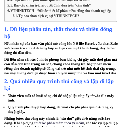
4. Vận hành bị phụ thuộc quá lớn vào một vài cá nhân
5. Báo cáo chậm trễ, ra quyết định dựa trên “cảm tính”
VTHINKTECH – Đối tác thiết kế phần mềm riêng cho doanh nghiệp
Tại sao chọn dịch vụ tại VTHINKTECH?
1. Dữ liệu phân tán, thất thoát và thiếu đồng
bộ
Nếu nhân sự của bạn vẫn phải mở cùng lúc 5-6 file Excel, vừa chat Zalo
vừa kiểm tra email để tổng hợp số liệu của một khách hàng, đây là báo
động đỏ đầu tiên.
Dữ liệu nằm rải rác ở nhiều phòng ban không chỉ gây mất thời gian mà
còn dẫn đến tình trạng sai sót, chồng chéo thông tin. Một
phần mềm
riêng cho doanh nghiệp
sẽ đóng vai trò như một hệ sinh thái tập trung,
nơi mọi luồng dữ liệu được luân chuyển mượt mà và bảo mật tuyệt đối.
2. Quá nhiều quy trình thủ công và lặp đi lặp
lại
Nhân viên mất cả buổi sáng chỉ để nhập liệu từ giấy tờ vào file máy
tính.
Quy trình phê duyệt hợp đồng, đề xuất chi phí phải qua 3-4 tầng ký
duyệt giấy.
Những bước thủ công này chính là “sát thủ” giết chết năng suất lao
động. Khi áp dụng
thiết kế phần mềm theo yêu cầu
, các tác vụ lặp đi lặp