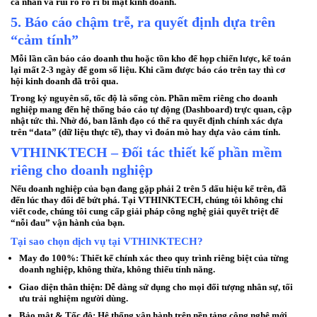
cá nhân và rủi ro rò rỉ bí mật kinh doanh.
5. Báo cáo chậm trễ, ra quyết định dựa trên
“cảm tính”
Mỗi lần cần báo cáo doanh thu hoặc tồn kho để họp chiến lược, kế toán
lại mất 2-3 ngày để gom số liệu. Khi cầm được báo cáo trên tay thì cơ
hội kinh doanh đã trôi qua.
Trong kỷ nguyên số, tốc độ là sống còn.
Phần mềm riêng cho doanh
nghiệp
mang đến hệ thống báo cáo tự động (Dashboard) trực quan, cập
nhật tức thì. Nhờ đó, ban lãnh đạo có thể ra quyết định chính xác dựa
trên “data” (dữ liệu thực tế), thay vì đoán mò hay dựa vào cảm tính.
VTHINKTECH – Đối tác thiết kế phần mềm
riêng cho doanh nghiệp
Nếu doanh nghiệp của bạn đang gặp phải 2 trên 5 dấu hiệu kể trên, đã
đến lúc thay đổi để bứt phá. Tại
VTHINKTECH
, chúng tôi không chỉ
viết code, chúng tôi cung cấp giải pháp công nghệ giải quyết triệt để
“nỗi đau” vận hành của bạn.
Tại sao chọn dịch vụ tại VTHINKTECH?
May đo 100%:
Thiết kế chính xác theo quy trình riêng biệt của từng
doanh nghiệp, không thừa, không thiếu tính năng.
Giao diện thân thiện:
Dễ dàng sử dụng cho mọi đối tượng nhân sự, tối
ưu trải nghiệm người dùng.
Bảo mật & Tốc độ:
Hệ thống vận hành trên nền tảng công nghệ mới