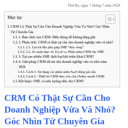
Thứ Ba, ngày 7 tháng 7 năm 2026
Mục lục
CRM Có Thật Sự Cần Cho Doanh Nghiệp Vừa Và Nhỏ? Góc Nhìn
Từ Chuyên Gia
1. Bản chất của CRM: Hiểu đúng để không lãng phí
2. Phân tích: CRM có thật sự cần cho doanh nghiệp vừa và nhỏ?
2.1. Lợi ích đột phá giúp SME “hóa rồng”
2.2. So sánh thực tế: Excel vs. Phần mềm CRM cho SME
3. Tại sao nhiều SME thất bại khi triển khai CRM?
4. Giải pháp CRM tối ưu cho doanh nghiệp vừa và nhỏ năm
2026
Cách 1: Sử dụng các phần mềm SaaS đóng gói sẵn
Cách 2 : Thiết kế CRM theo yêu cầu (Tailor-made CRM)
Kết luận: SME có nên xuống tiền cho CRM?
CRM Có Thật Sự Cần Cho
Doanh Nghiệp Vừa Và Nhỏ?
Góc Nhìn Từ Chuyên Gia