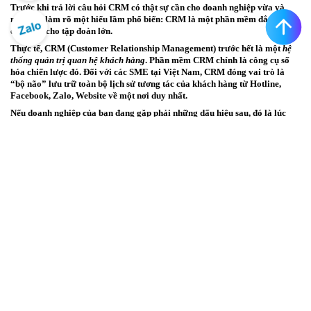
Trước khi trả lời câu hỏi CRM có thật sự cần cho doanh nghiệp vừa và
nhỏ, cần làm rõ một hiểu lầm phổ biến:
CRM là một phần mềm đắt đỏ
chỉ dành cho tập đoàn lớn.
Thực tế,
CRM (Customer Relationship Management)
trước hết là một
hệ
thống quản trị quan hệ khách hàng
. Phần mềm CRM chính là công cụ số
hóa chiến lược đó. Đối với các SME tại Việt Nam, CRM đóng vai trò là
“bộ não” lưu trữ toàn bộ lịch sử tương tác của khách hàng từ Hotline,
Facebook, Zalo, Website về một nơi duy nhất.
Nếu doanh nghiệp của bạn đang gặp phải những dấu hiệu sau, đó là lúc
Excel đã “kiệt sức”:
Dữ liệu khách hàng bị phân tán, nhân viên nghỉ việc mang theo luôn
data của khách.
Bỏ sót lịch hẹn chăm sóc, quên báo giá dẫn đến mất deal vào tay đối
thủ.
Nhà quản lý không nắm được hiệu suất thực tế của từng nhân viên
sales nếu không đợi đến kỳ báo cáo cuối tháng.
2. Phân tích: CRM có thật sự cần cho doanh
nghiệp vừa và nhỏ?
Để có câu trả lời khách quan nhất, hãy cùng đặt lên bàn cân những lợi
ích thực tế và bài toán chi phí mà một doanh nghiệp SME phải đối mặt.
2.1. Lợi ích đột phá giúp SME “hóa rồng”