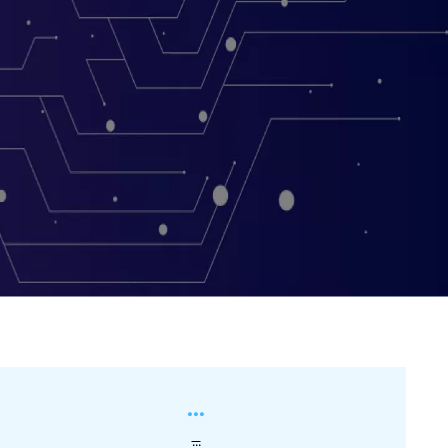
...
...